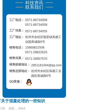
科技资讯
联系我们
工厂电话：
0571-88734008
0571-88734058
工厂传真：
0571-88734055
工厂地址：
杭州市余杭区瓶窑镇凤都工
业园凤城路8号
销售电话：
15868822506
0571-28822625
销售传真：
0571-28907570
销售邮箱地址：
2851181004@qq.com
销售总部地址：
杭州市余杭区凤都工业
园区凤城路8号
QQ客服：
下关于混凝处理的一些知识
2:56
浏览：
2644