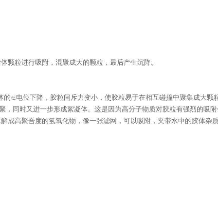
体颗粒进行吸附，混聚成大的颗粒，最后产生沉降。
体的∈电位下降，胶粒间斥力变小，使胶粒易于在相互碰撞中聚集成大颗
聚，同时又进一步形成絮凝体。这是因为高分子物质对胶粒有强烈的吸附
解成高聚合度的氢氧化物，像一张滤网，可以吸附，夹带水中的胶体杂质